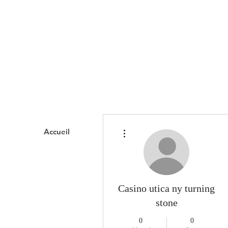
Plus d'actions
Accueil
Domaines d'interve
Casino utica ny turning
stone
0
0