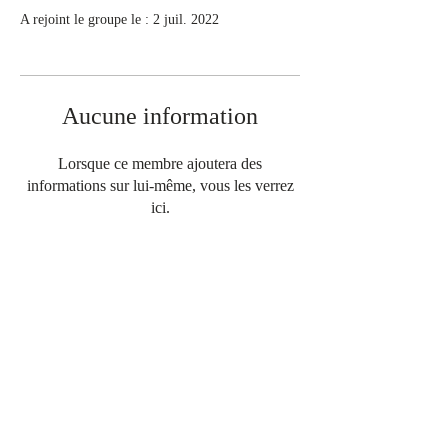
A rejoint le groupe le : 2 juil. 2022
Aucune information
Lorsque ce membre ajoutera des
informations sur lui-même, vous les verrez
ici.
CONTACT
TÉLÉPHONE
04 90 82 87 67
06 75 61 48 34